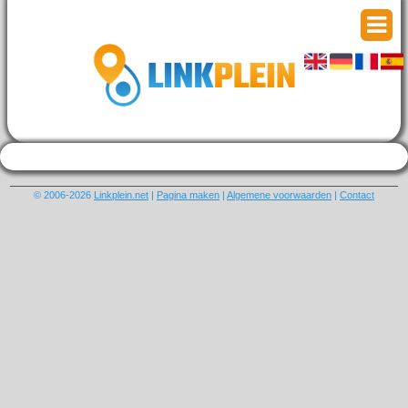
© 2006-2026
Linkplein.net
|
Pagina maken
|
Algemene voorwaarden
|
Contact